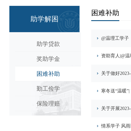
困难补助
助学解困
@温理工学子
助学贷款
资助育人|@
奖助学金
困难补助
关于做好202
勤工俭学
寒冬送“温暖”
保险理赔
关于开展202
情系学子 风